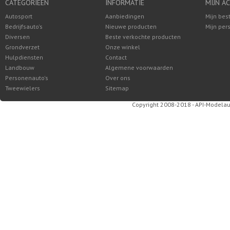
CATEGORIEËN
INFORMATIE
MIJN A
Autosport
Aanbiedingen
Mijn bes
Bedrijfsauto's
Nieuwe producten
Mijn per
Diversen
Beste verkochte producten
Grondverzet
Onze winkel
Hulpdiensten
Contact
Landbouw
Algemene voorwaarden
Personenauto's
Over ons
Tweewielers
Sitemap
Copyright 2008-2018 - API-Modelau