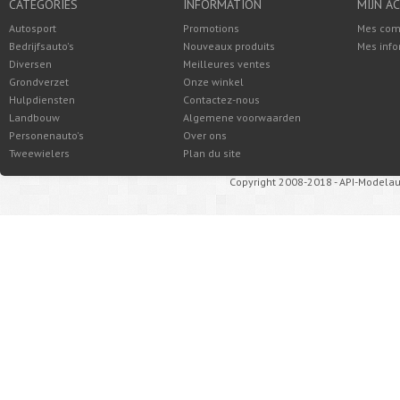
CATÉGORIES
INFORMATION
MIJN A
Autosport
Promotions
Mes co
Bedrijfsauto's
Nouveaux produits
Mes info
Diversen
Meilleures ventes
Grondverzet
Onze winkel
Hulpdiensten
Contactez-nous
Landbouw
Algemene voorwaarden
Personenauto's
Over ons
Tweewielers
Plan du site
Copyright 2008-2018 - API-Modelau