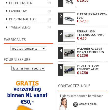
€ 10,00
HULPDIENSTEN
LANDBOUW
CITROEN XSARA VTS -
2
1997
PERSONENAUTO'S
€ 32,50
TWEEWIELERS
FERRARI 250
3
TESTAROSSA - 1959
€ 4,50
FABRICANTS
MCLAREN F1-1998 -
4
MP 4/13 MERCEDES
€ 17,50
FOURNISSEURS
PROST F1-1999 -
5
PEUGEOT AP 02
€ 17,50
CONTACTEZ-NOUS
Tijdens kantooruren bereikbaar
055-521 35 46