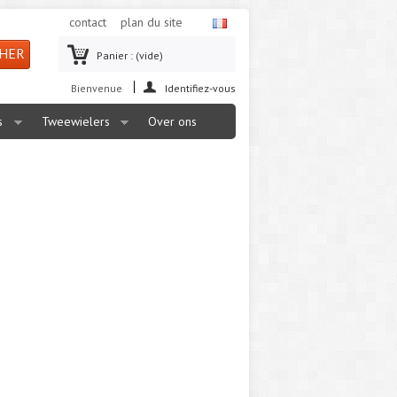
contact
plan du site
Panier :
(vide)
Bienvenue
Identifiez-vous
s
Tweewielers
Over ons