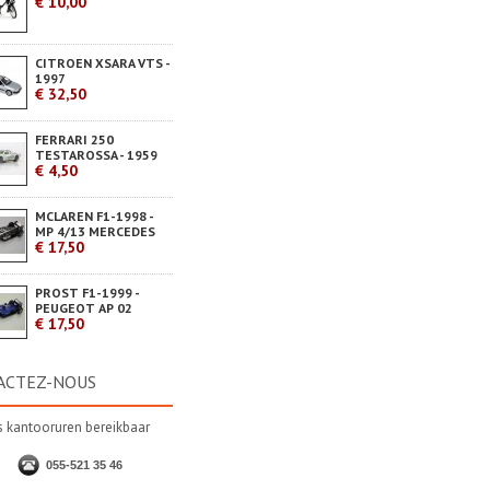
€ 10,00
CITROEN XSARA VTS -
1997
€ 32,50
FERRARI 250
TESTAROSSA - 1959
€ 4,50
MCLAREN F1-1998 -
MP 4/13 MERCEDES
€ 17,50
PROST F1-1999 -
PEUGEOT AP 02
€ 17,50
ACTEZ-NOUS
s kantooruren bereikbaar
055-521 35 46