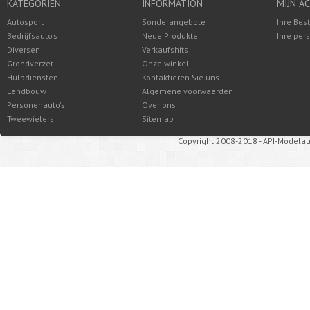
KATEGORIEN
INFORMATION
MIJN A
Autosport
Sonderangebote
Ihre Bes
Bedrijfsauto's
Neue Produkte
Ihre per
Diversen
Verkaufshits
Grondverzet
Onze winkel
Hulpdiensten
Kontaktieren Sie uns
Landbouw
Algemene voorwaarden
Personenauto's
Over ons
Tweewielers
Sitemap
Copyright 2008-2018 - API-Modelau