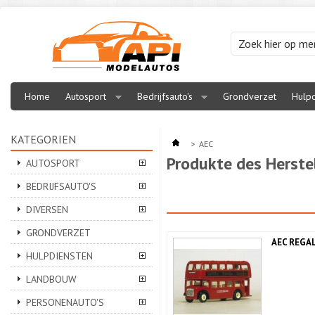
Home
Autosport
Bedrijfsauto's
Grondverzet
Hulpd
KATEGORIEN
>
AEC
Produkte des Herste
AUTOSPORT
BEDRIJFSAUTO'S
DIVERSEN
GRONDVERZET
AEC REGA
HULPDIENSTEN
LANDBOUW
PERSONENAUTO'S