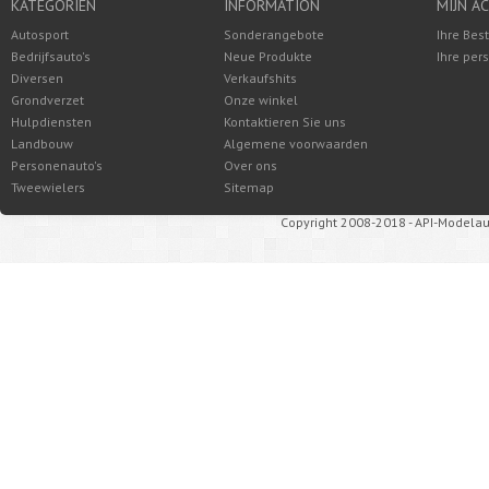
KATEGORIEN
INFORMATION
MIJN A
Autosport
Sonderangebote
Ihre Bes
Bedrijfsauto's
Neue Produkte
Ihre per
Diversen
Verkaufshits
Grondverzet
Onze winkel
Hulpdiensten
Kontaktieren Sie uns
Landbouw
Algemene voorwaarden
Personenauto's
Over ons
Tweewielers
Sitemap
Copyright 2008-2018 - API-Modelau