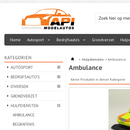
Home
Autosport
Bedrijfsauto's
Grondverzet
Hulpd
KATEGORIEN
>
Hulpdiensten
>
Ambulance
Ambulance
AUTOSPORT
BEDRIJFSAUTO'S
Keine Produkte in dieser Kategorie
DIVERSEN
GRONDVERZET
HULPDIENSTEN
AMBULANCE
BEGRAFENIS