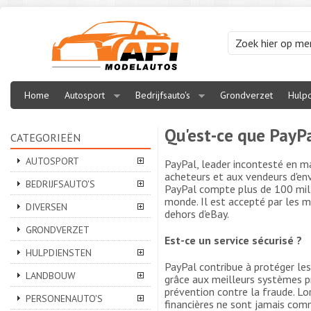
Home
Autosport
Bedrijfsauto's
Grondverzet
Hulpd
Qu'est-ce que PayPa
CATEGORIEËN
AUTOSPORT
PayPal, leader incontesté en m
acheteurs et aux vendeurs d'env
BEDRIJFSAUTO'S
PayPal compte plus de 100 mil
monde. Il est accepté par les m
DIVERSEN
dehors d'eBay.
GRONDVERZET
Est-ce un service sécurisé ?
HULPDIENSTEN
PayPal contribue à protéger le
LANDBOUW
grâce aux meilleurs systèmes pr
prévention contre la fraude. Lo
PERSONENAUTO'S
financières ne sont jamais co