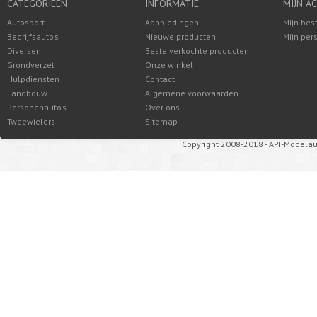
CATEGORIEËN
INFORMATIE
MIJN A
Autosport
Aanbiedingen
Mijn bes
Bedrijfsauto's
Nieuwe producten
Mijn per
Diversen
Beste verkochte producten
Grondverzet
Onze winkel
Hulpdiensten
Contact
Landbouw
Algemene voorwaarden
Personenauto's
Over ons
Tweewielers
Sitemap
Copyright 2008-2018 - API-Modelau