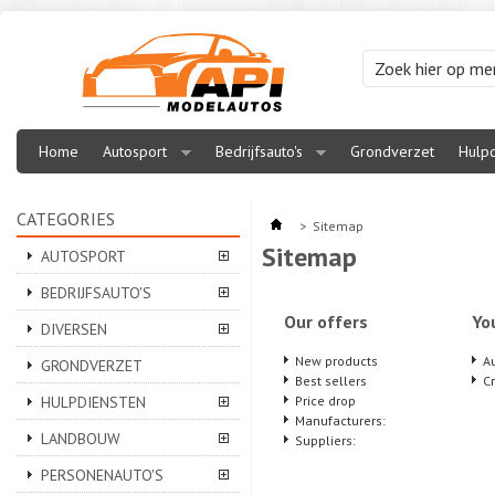
Home
Autosport
Bedrijfsauto's
Grondverzet
Hulpd
CATEGORIES
>
Sitemap
Sitemap
AUTOSPORT
BEDRIJFSAUTO'S
Our offers
Yo
DIVERSEN
New products
A
GRONDVERZET
Best sellers
C
HULPDIENSTEN
Price drop
Manufacturers:
LANDBOUW
Suppliers:
PERSONENAUTO'S