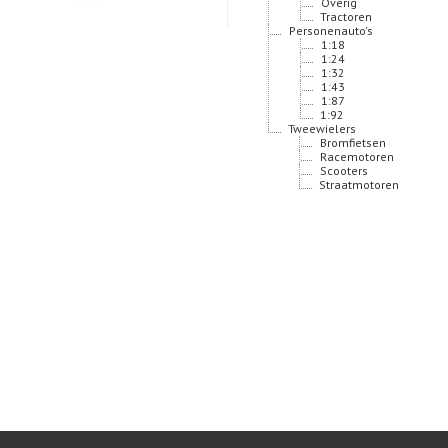
Overig
Tractoren
Personenauto's
1:18
1:24
1:32
1:43
1:87
1:92
Tweewielers
Bromfietsen
Racemotoren
Scooters
Straatmotoren