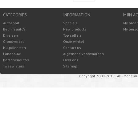
CATEGORIES
INFORMATION
MIJN A
Autosport
Specials
My order
Bedrijfsauto's
New products
My perso
Diversen
Top sellers
Grondverzet
Onze winkel
Hulpdiensten
Contact us
Landbouw
Algemene voorwaarden
Personenauto's
Over ons
Tweewielers
Sitemap
Copyright 2008-2018 - API-Modelau