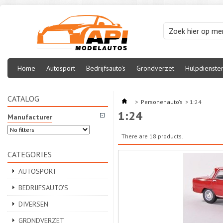
Home
Autosport
Bedrijfsauto's
Grondverzet
Hulpdienste
CATALOG
>
Personenauto's
>
1:24
1:24
Manufacturer
There are 18 products.
CATEGORIES
AUTOSPORT
BEDRIJFSAUTO'S
DIVERSEN
GRONDVERZET