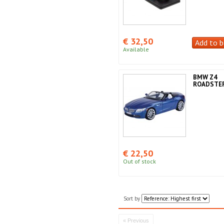
€ 32,50
Add to b
Available
BMW Z4
ROADSTER 
€ 22,50
Out of stock
Sort by
« Previous