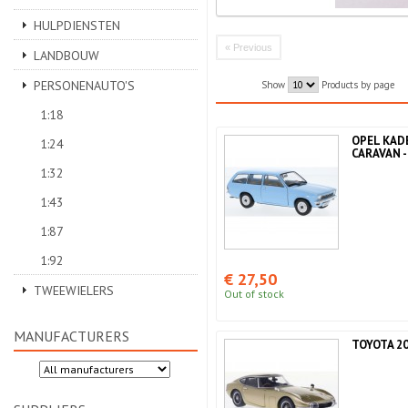
HULPDIENSTEN
« Previous
LANDBOUW
PERSONENAUTO'S
Show
Products by page
1:18
OPEL KAD
1:24
CARAVAN -
1:32
1:43
1:87
1:92
€ 27,50
TWEEWIELERS
Out of stock
MANUFACTURERS
TOYOTA 2