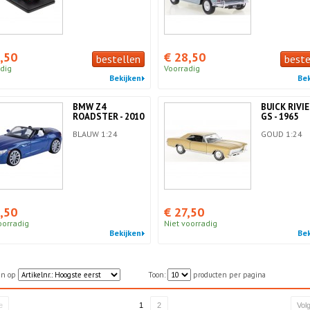
,50
€ 28,50
bestellen
beste
dig
Voorradig
Bekijken
Bek
BMW Z4
BUICK RIVI
ROADSTER - 2010
GS - 1965
BLAUW 1:24
GOUD 1:24
,50
€ 27,50
oorradig
Niet voorradig
Bekijken
Bek
en op
Toon:
producten per pagina
e
1
2
Vol