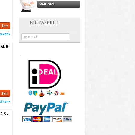
MAIL ONS
NIEUWSBRIEF
llen
ijken
AL B
llen
ijken
R S -