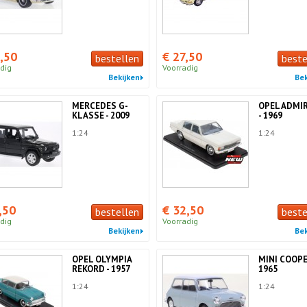
,50
€ 27,50
bestellen
beste
dig
Voorradig
Bekijken
Bek
MERCEDES G-
OPEL ADMIR
KLASSE - 2009
- 1969
1:24
1:24
,50
€ 32,50
bestellen
beste
dig
Voorradig
Bekijken
Bek
OPEL OLYMPIA
MINI COOPE
REKORD - 1957
1965
1:24
1:24