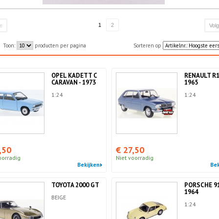
1
2
ge
Vol
Toon:
producten per pagina
Sorteren op
OPEL KADETT C
RENAULT R1
CARAVAN - 1973
1965
1:24
1:24
,50
€ 27,50
oorradig
Niet voorradig
Bekijken
Bek
TOYOTA 2000 GT
PORSCHE 91
1964
BEIGE
1:24