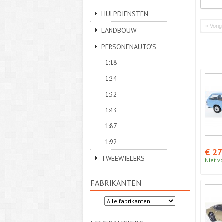
HULPDIENSTEN
« Vori
LANDBOUW
PERSONENAUTO'S
1:18
1:24
1:32
1:43
1:87
1:92
€ 27
TWEEWIELERS
Niet v
FABRIKANTEN