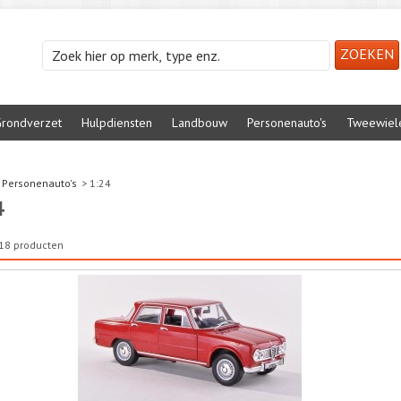
rondverzet
Hulpdiensten
Landbouw
Personenauto's
Tweewiel
Personenauto's
>
1:24
4
n 18 producten