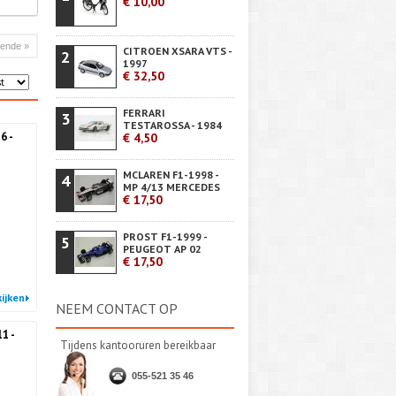
€ 10,00
gende »
CITROEN XSARA VTS -
2
1997
€ 32,50
FERRARI
3
TESTAROSSA - 1984
6 -
€ 4,50
MCLAREN F1-1998 -
4
MP 4/13 MERCEDES
€ 17,50
PROST F1-1999 -
5
PEUGEOT AP 02
€ 17,50
ijken
NEEM CONTACT OP
1 -
Tijdens kantooruren bereikbaar
055-521 35 46