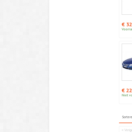
€ 32
Voorra
€ 22
Niet v
Sorter
« Vorig