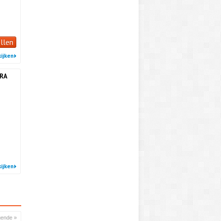
llen
ijken
ERA
ijken
gende »