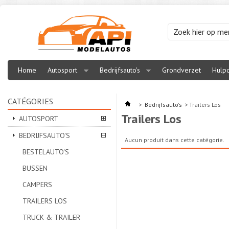
Home
Autosport
Bedrijfsauto's
Grondverzet
Hulpd
CATÉGORIES
>
Bedrijfsauto's
>
Trailers Los
Trailers Los
AUTOSPORT
BEDRIJFSAUTO'S
Aucun produit dans cette catégorie.
BESTELAUTO'S
BUSSEN
CAMPERS
TRAILERS LOS
TRUCK & TRAILER