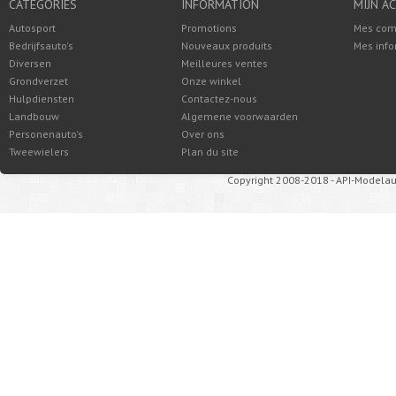
CATÉGORIES
INFORMATION
MIJN A
Autosport
Promotions
Mes co
Bedrijfsauto's
Nouveaux produits
Mes info
Diversen
Meilleures ventes
Grondverzet
Onze winkel
Hulpdiensten
Contactez-nous
Landbouw
Algemene voorwaarden
Personenauto's
Over ons
Tweewielers
Plan du site
Copyright 2008-2018 - API-Modelau