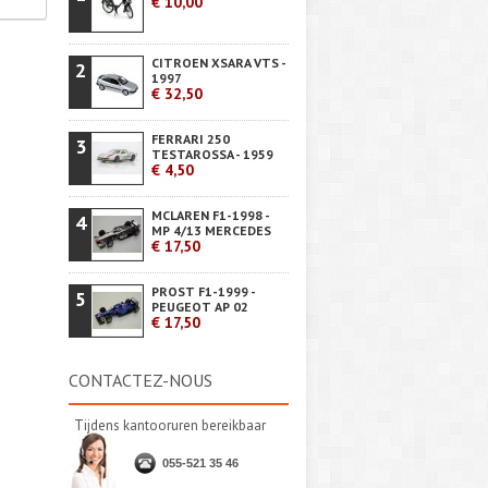
€ 10,00
CITROEN XSARA VTS -
2
1997
€ 32,50
FERRARI 250
3
TESTAROSSA - 1959
€ 4,50
MCLAREN F1-1998 -
4
MP 4/13 MERCEDES
€ 17,50
PROST F1-1999 -
5
PEUGEOT AP 02
€ 17,50
CONTACTEZ-NOUS
Tijdens kantooruren bereikbaar
055-521 35 46