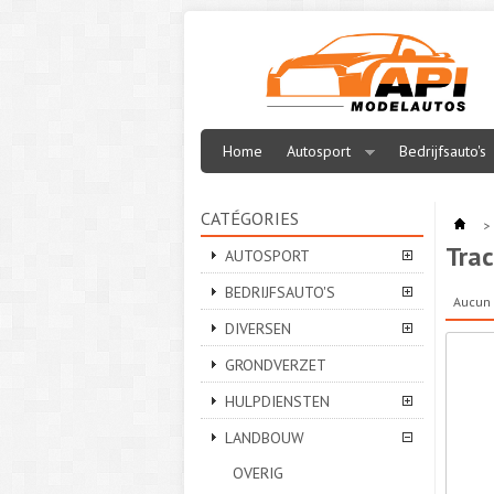
Home
Autosport
Bedrijfsauto's
CATÉGORIES
>
Trac
AUTOSPORT
BEDRIJFSAUTO'S
Aucun 
DIVERSEN
GRONDVERZET
HULPDIENSTEN
LANDBOUW
OVERIG