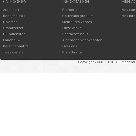
CATÉGORIES
INFORMATION
MIJN A
Autosport
Promotions
Mes co
Bedrijfsauto's
Nouveaux produits
Mes info
Diversen
Meilleures ventes
Grondverzet
Onze winkel
Hulpdiensten
Contactez-nous
Landbouw
Algemene voorwaarden
Personenauto's
Over ons
Tweewielers
Plan du site
Copyright 2008-2018 - API-Modelau