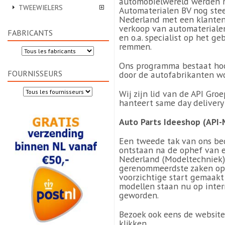
automobielwereld werden 
TWEEWIELERS
Automaterialen BV nog stee
Nederland met een klantenk
verkoop van automateriale
FABRICANTS
en o.a. specialist op het 
remmen.
Ons programma bestaat hoo
FOURNISSEURS
door de autofabrikanten w
Wij zijn lid van de API Gro
hanteert same day deliver
Auto Parts Ideeshop (API-
Een tweede tak van ons bed
ontstaan na de ophef van 
Nederland (Modeltechniek)
gerenommeerdste zaken op 
voorzichtige start gemaakt
modellen staan nu op inter
geworden.
Bezoek ook eens de website 
klikken