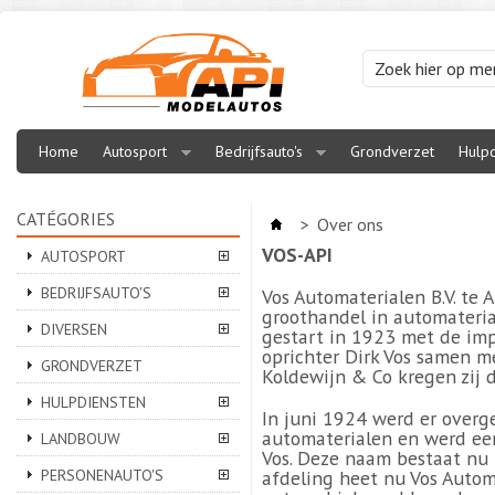
Home
Autosport
Bedrijfsauto's
Grondverzet
Hulpd
CATÉGORIES
>
Over ons
VOS-API
AUTOSPORT
BEDRIJFSAUTO'S
Vos Automaterialen B.V. te 
groothandel in automateri
DIVERSEN
gestart in 1923 met de imp
oprichter Dirk Vos samen me
GRONDVERZET
Koldewijn & Co kregen zij 
HULPDIENSTEN
In juni 1924 werd er overg
automaterialen en werd ee
LANDBOUW
Vos. Deze naam bestaat nu 
PERSONENAUTO'S
afdeling heet nu Vos Autom