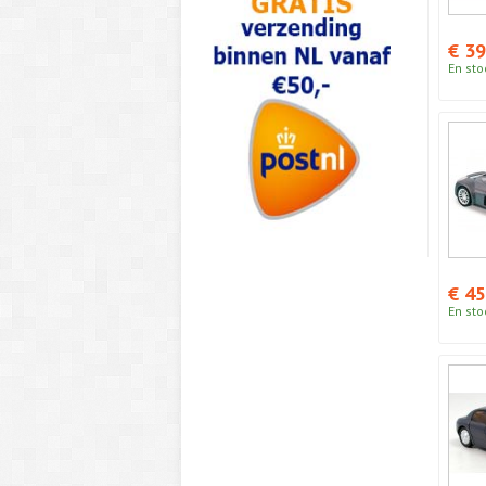
€ 39
En sto
€ 45
En sto