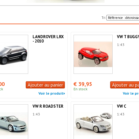
Tri
LANDROVER LRX
VW T BUGG
- 2010
1:43
00
€ 39,95
Ajouter au panier
Ajouter au p
ck
En stock
Voir le produit
Voir le p
VW R ROADSTER
VW C
1:43
1:43