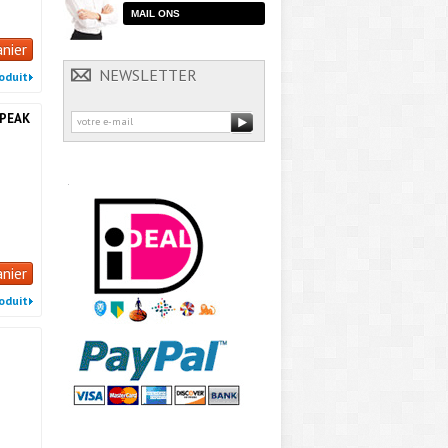
MAIL ONS
anier
NEWSLETTER
roduit
 PEAK
anier
roduit