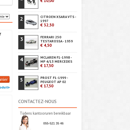
€ 10,00
CITROEN XSARA VTS -
2
1997
€ 32,50
Y
FERRARI 250
3
TESTAROSSA - 1959
€ 4,50
MCLAREN F1-1998 -
4
MP 4/13 MERCEDES
€ 17,50
PROST F1-1999 -
anier
5
PEUGEOT AP 02
€ 17,50
roduit
CONTACTEZ-NOUS
Tijdens kantooruren bereikbaar
055-521 35 46