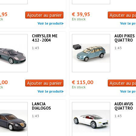
,95
€ 39,95
Ajouter au panier
Ajouter au p
ck
En stock
Voir le produit
Voir le p
CHRYSLER ME
AUDI PIKES
4.12 - 2004
QUATTRO
1:43
1:43
,00
€ 115,00
Ajouter au panier
Ajouter au p
ck
En stock
Voir le produit
Voir le p
LANCIA
AUDI AVUS
DIALOGOS
QUATTRO
1:43
1:43