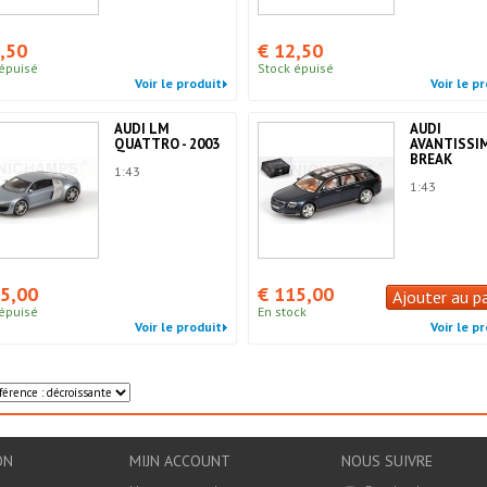
,50
€ 12,50
épuisé
Stock épuisé
Voir le produit
Voir le p
AUDI LM
AUDI
QUATTRO - 2003
AVANTISSI
BREAK
1:43
1:43
5,00
€ 115,00
Ajouter au p
épuisé
En stock
Voir le produit
Voir le p
ON
MIJN ACCOUNT
NOUS SUIVRE