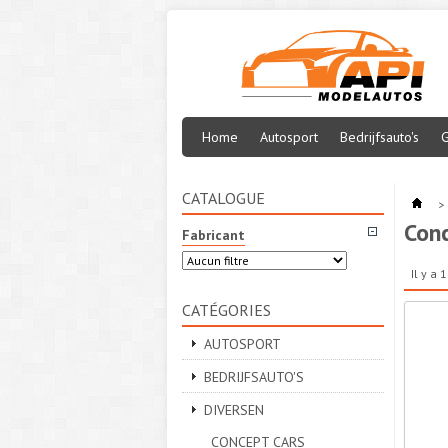
Home
Autosport
Bedrijfsauto's
G
CATALOGUE
>
Conc
Fabricant
Il y a 
CATÉGORIES
AUTOSPORT
BEDRIJFSAUTO'S
DIVERSEN
CONCEPT CARS