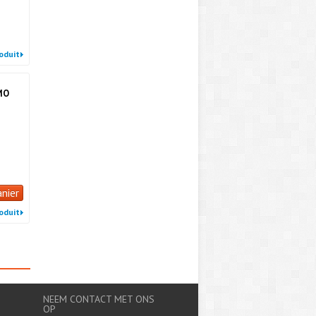
roduit
MO
anier
roduit
NEEM CONTACT MET ONS
OP