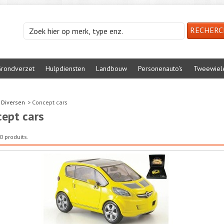
rondverzet
Hulpdiensten
Landbouw
Personenauto's
Tweewiel
Diversen
>
Concept cars
ept cars
10 produits.