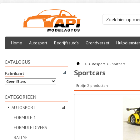
Home
Autosport
Bedrijfsauto's
Grondverzet
Hulpdienste
CATALOGUS
>
Autosport
>
Sportcars
Sportcars
Fabrikant
Er zijn 2 producten
CATEGORIEËN
AUTOSPORT
FORMULE 1
FORMULE DIVERS
RALLYE