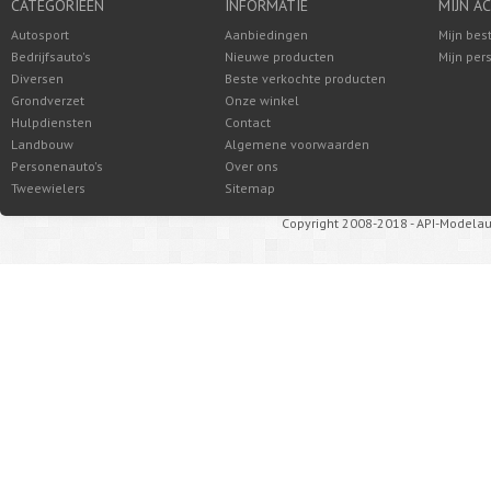
CATEGORIEËN
INFORMATIE
MIJN A
Autosport
Aanbiedingen
Mijn bes
Bedrijfsauto's
Nieuwe producten
Mijn per
Diversen
Beste verkochte producten
Grondverzet
Onze winkel
Hulpdiensten
Contact
Landbouw
Algemene voorwaarden
Personenauto's
Over ons
Tweewielers
Sitemap
Copyright 2008-2018 - API-Modelau