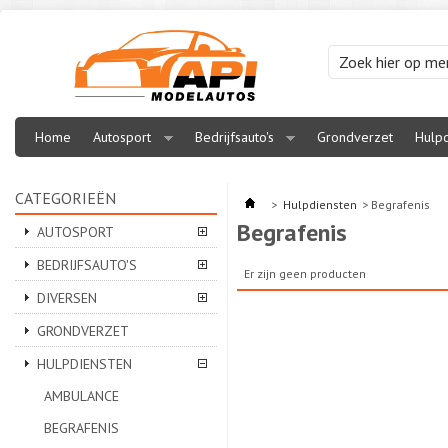
Home
Autosport
Bedrijfsauto's
Grondverzet
Hulpd
CATEGORIEËN
>
Hulpdiensten
>
Begrafenis
Begrafenis
AUTOSPORT
BEDRIJFSAUTO'S
Er zijn geen producten
DIVERSEN
GRONDVERZET
HULPDIENSTEN
AMBULANCE
BEGRAFENIS