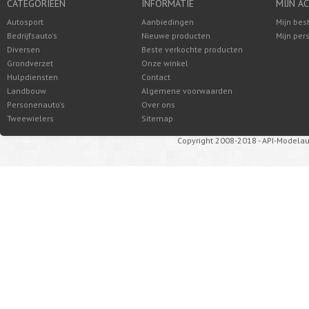
CATEGORIEËN
INFORMATIE
MIJN A
Autosport
Aanbiedingen
Mijn bes
Bedrijfsauto's
Nieuwe producten
Mijn per
Diversen
Beste verkochte producten
Grondverzet
Onze winkel
Hulpdiensten
Contact
Landbouw
Algemene voorwaarden
Personenauto's
Over ons
Tweewielers
Sitemap
Copyright 2008-2018 - API-Modelau