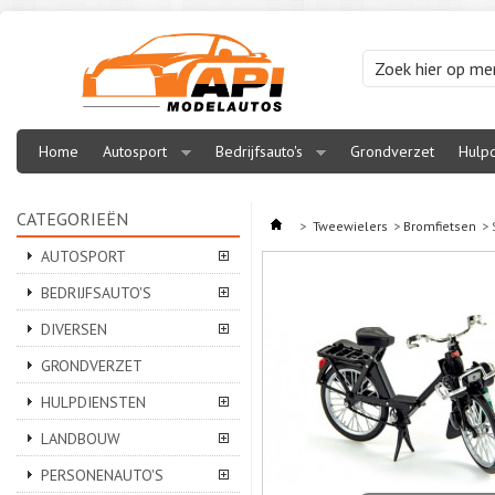
Home
Autosport
Bedrijfsauto's
Grondverzet
Hulpd
CATEGORIEËN
>
Tweewielers
>
Bromfietsen
>
AUTOSPORT
BEDRIJFSAUTO'S
DIVERSEN
GRONDVERZET
HULPDIENSTEN
LANDBOUW
PERSONENAUTO'S