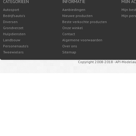
CATEGORIEËN
INFORMATIE
MIJN A
Autosport
Aanbiedingen
Mijn bes
Bedrijfsauto's
Nieuwe producten
Mijn per
Diversen
Beste verkochte producten
Grondverzet
Onze winkel
Hulpdiensten
Contact
Landbouw
Algemene voorwaarden
Personenauto's
Over ons
Tweewielers
Sitemap
Copyright 2008-2018 - API-Modelau