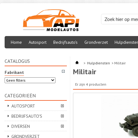
Home
Autosport
Bedrijfsauto's
Grondverzet
Hulpdienste
CATALOGUS
>
Hulpdiensten
>
Militair
Militair
Fabrikant
Er zijn 4 producten
CATEGORIEËN
AUTOSPORT
BEDRIJFSAUTO'S
DIVERSEN
GRONDVERZET