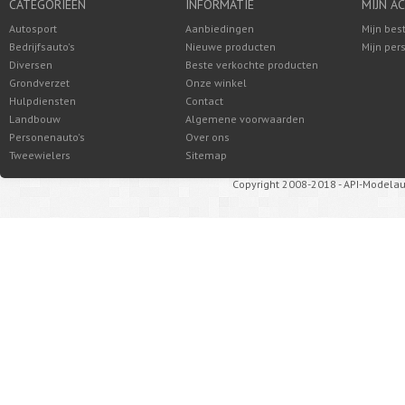
CATEGORIEËN
INFORMATIE
MIJN A
Autosport
Aanbiedingen
Mijn bes
Bedrijfsauto's
Nieuwe producten
Mijn per
Diversen
Beste verkochte producten
Grondverzet
Onze winkel
Hulpdiensten
Contact
Landbouw
Algemene voorwaarden
Personenauto's
Over ons
Tweewielers
Sitemap
Copyright 2008-2018 - API-Modelau