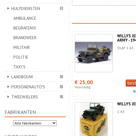
HULPDIENSTEN
AMBULANCE
BEGRAFENIS
WILLYS JE
BRANDWEER
ARMY - 19
MILITAIR
OLIJF 1:43
POLITIE
TAXI'S
LANDBOUW
€ 25,00
bes
PERSONENAUTO'S
Voorradig
B
TWEEWIELERS
WILLYS JE
FABRIKANTEN
1:43