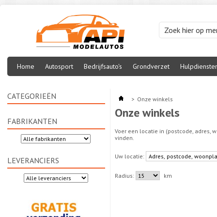
Home
Autosport
Bedrijfsauto's
Grondverzet
Hulpdienste
CATEGORIEËN
>
Onze winkels
Onze winkels
FABRIKANTEN
Voer een locatie in (postcode, adres, 
vinden.
Uw locatie:
LEVERANCIERS
Radius:
km