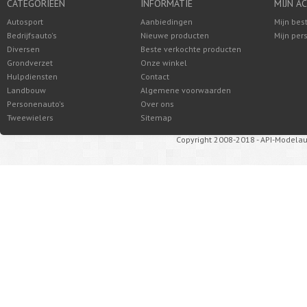
CATEGORIEËN
INFORMATIE
MIJN A
Autosport
Aanbiedingen
Mijn bes
Bedrijfsauto's
Nieuwe producten
Mijn per
Diversen
Beste verkochte producten
Grondverzet
Onze winkel
Hulpdiensten
Contact
Landbouw
Algemene voorwaarden
Personenauto's
Over ons
Tweewielers
Sitemap
Copyright 2008-2018 - API-Modelau