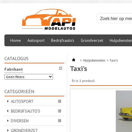
Home
Autosport
Bedrijfsauto's
Grondverzet
Hulpdienste
CATALOGUS
>
Hulpdiensten
>
Taxi's
Taxi's
Fabrikant
Er is 1 product.
CATEGORIEËN
AUTOSPORT
BEDRIJFSAUTO'S
DIVERSEN
GRONDVERZET