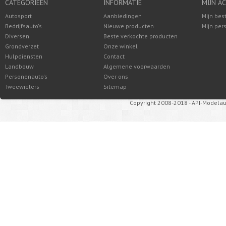
CATEGORIEËN
INFORMATIE
MIJN A
Autosport
Aanbiedingen
Mijn bes
Bedrijfsauto's
Nieuwe producten
Mijn per
Diversen
Beste verkochte producten
Grondverzet
Onze winkel
Hulpdiensten
Contact
Landbouw
Algemene voorwaarden
Personenauto's
Over ons
Tweewielers
Sitemap
Copyright 2008-2018 - API-Modelau