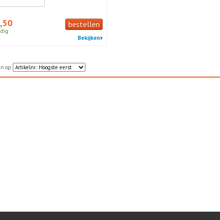
,50
bestellen
dig
Bekijken
en op