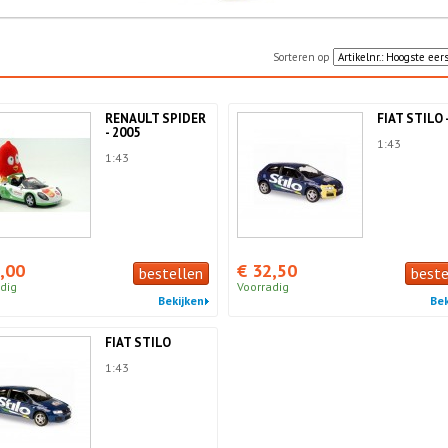
Sorteren op
RENAULT SPIDER
FIAT STILO 
- 2005
1:43
1:43
,00
€ 32,50
bestellen
beste
dig
Voorradig
Bekijken
Bek
FIAT STILO
1:43