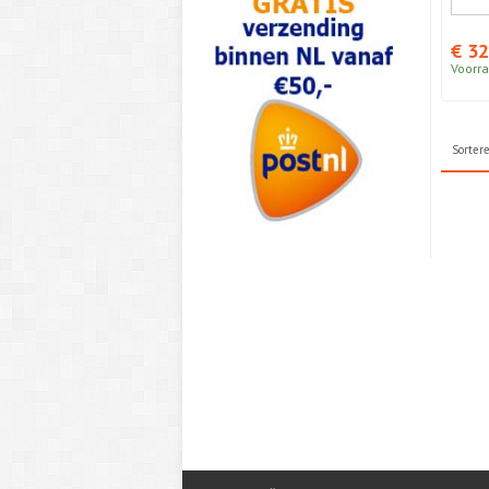
€ 32
Voorra
Sorter