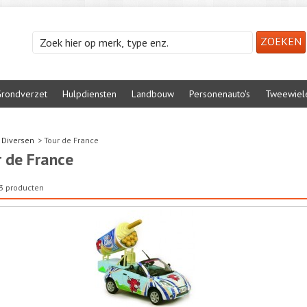
rondverzet
Hulpdiensten
Landbouw
Personenauto's
Tweewiel
Diversen
>
Tour de France
 de France
n 3 producten