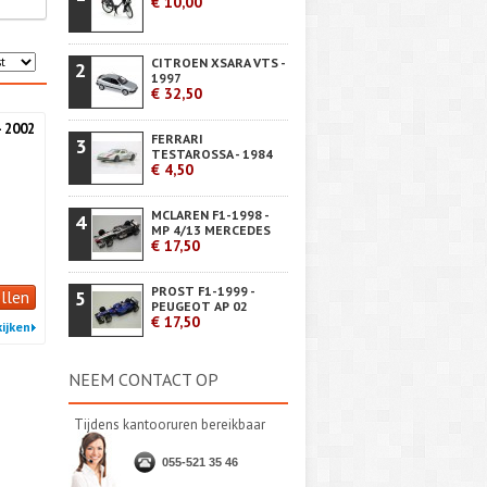
€ 10,00
CITROEN XSARA VTS -
2
1997
€ 32,50
- 2002
FERRARI
3
TESTAROSSA - 1984
€ 4,50
MCLAREN F1-1998 -
4
MP 4/13 MERCEDES
€ 17,50
PROST F1-1999 -
llen
5
PEUGEOT AP 02
€ 17,50
ijken
NEEM CONTACT OP
Tijdens kantooruren bereikbaar
055-521 35 46