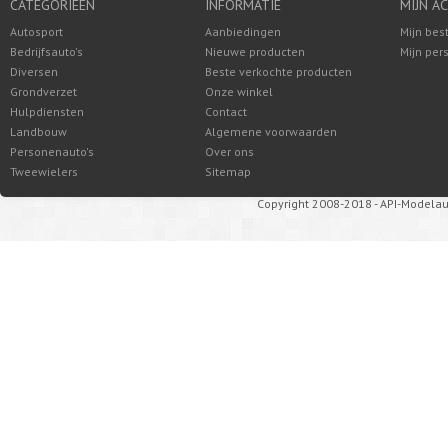
CATEGORIEËN
INFORMATIE
MIJN A
Autosport
Aanbiedingen
Mijn bes
Bedrijfsauto's
Nieuwe producten
Mijn per
Diversen
Beste verkochte producten
Grondverzet
Onze winkel
Hulpdiensten
Contact
Landbouw
Algemene voorwaarden
Personenauto's
Over ons
Tweewielers
Sitemap
Copyright 2008-2018 - API-Modelau