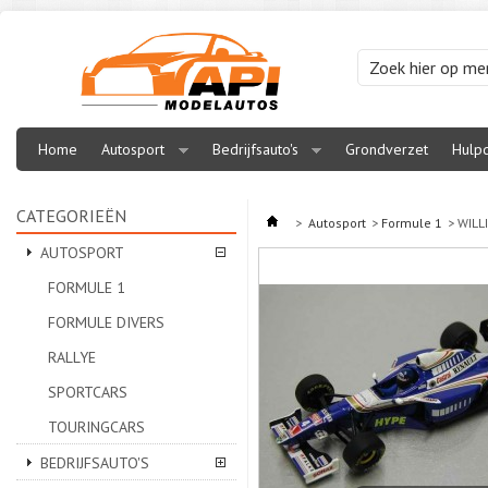
Home
Autosport
Bedrijfsauto's
Grondverzet
Hulpd
CATEGORIEËN
>
Autosport
>
Formule 1
>
WILL
AUTOSPORT
FORMULE 1
FORMULE DIVERS
RALLYE
SPORTCARS
TOURINGCARS
BEDRIJFSAUTO'S